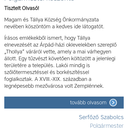
Tisztelt Olvasó!
Magam és Tállya Község Önkormányzata
nevében köszöntöm a kedves ide látogatót.
Írásos emlékekből ismert, hogy Tállya
elnevezését az Árpád-házi oklevelekben szereplő
„Thollya” váráról vette, amely a mai várhegyen
állott. Egy tűzvészt követően költözött a jelenlegi
területére a település. Lakói mindig is
szőlőtermesztéssel és borkészítéssel
foglalkoztak. A XVIII.-XIX. században a
legnépesebb mezővárosa volt Zemplénnek.
tovább olvasom
Polgármesteri köszöntő
Serfőző Szabolcs
Polgármester