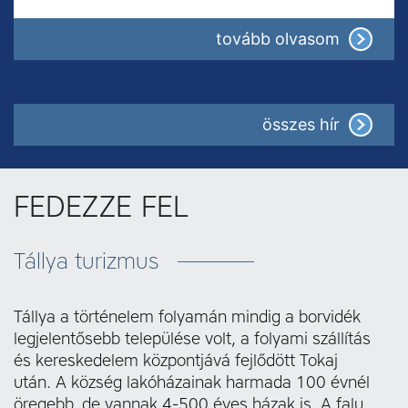
: Képvise
tovább olvasom
összes hír
FEDEZZE FEL
Tállya turizmus
Tállya a történelem folyamán mindig a borvidék
legjelentősebb települése volt, a folyami szállítás
és kereskedelem központjává fejlődött Tokaj
után. A község lakóházainak harmada 100 évnél
öregebb, de vannak 4-500 éves házak is. A falu