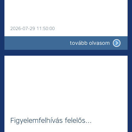
2026-07-29 11:50:00
: Növény
tovább olvasom
Figyelemfelhívás felelős…