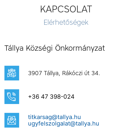
KAPCSOLAT
Elérhetőségek
Tállya Községi Önkormányzat
3907 Tállya, Rákóczi út 34.
+36 47 398-024
titkarsag@tallya.hu
ugyfelszolgalat@tallya.hu