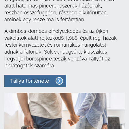
alatt hatalmas pincerendszerek húzódnak,
részben összefüggően, részben elkülönülten,
aminek egy része ma is feltáratlan.
A dimbes-dombos elhelyezkedés és az újkori
vakolatok alatt rejtőzködő, kőből épült régi házak
festői környezetet és romantikus hangulatot
adnak a falunak. Sok vendégváró, klasszikus
hegyaljai borospince teszik vonzóvá Tállyát az
idelátogatók számára.
Tállya története