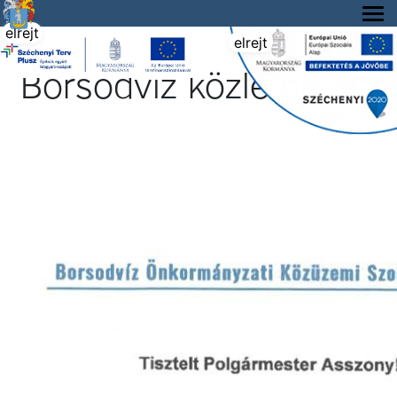
Tállya Község honlapja
elrejt
elrejt
Borsodvíz közleménye