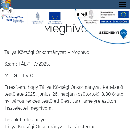
Tállya Község honlapja
elrejt
elrejt
Meghívó
Tállya Községi Önkormányzat – Meghívó
Szám: TÁL/1-7/2025.
M E G H Í V Ó
Értesítem, hogy Tállya Községi Önkormányzat Képviselő-
testülete 2025. június 26. napján (csütörtök) 8.30 órától
nyilvános rendes testületi ülést tart, amelyre ezúton
Tisztelettel meghívom.
Testületi ülés helye:
Tállya Községi Önkormányzat Tanácsterme