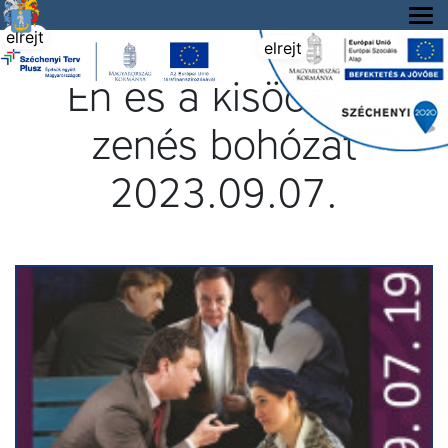
Tállya Község honlapja
elrejt
elrejt
Én és a kisöcsém
zenés bohózat
2023.09.07.