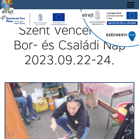
Tállya Község honlapja
elrejt
elrejt
Szent Vencel Napi
Bor- és Családi Nap
2023.09.22-24.