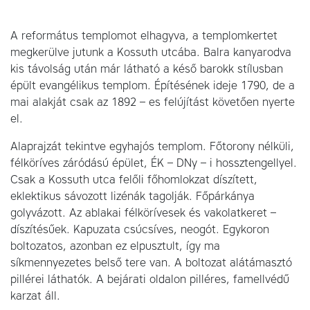
A református templomot elhagyva, a templomkertet
megkerülve jutunk a Kossuth utcába. Balra kanyarodva
kis távolság után már látható a késő barokk stílusban
épült evangélikus templom. Építésének ideje 1790, de a
mai alakját csak az 1892 – es felújítást követően nyerte
el.
Alaprajzát tekintve egyhajós templom. Főtorony nélküli,
félköríves záródású épület, ÉK – DNy – i hossztengellyel.
Csak a Kossuth utca felőli főhomlokzat díszített,
eklektikus sávozott lizénák tagolják. Főpárkánya
golyvázott. Az ablakai félkörívesek és vakolatkeret –
díszítésűek. Kapuzata csúcsíves, neogót. Egykoron
boltozatos, azonban ez elpusztult, így ma
síkmennyezetes belső tere van. A boltozat alátámasztó
pillérei láthatók. A bejárati oldalon pilléres, famellvédű
karzat áll.