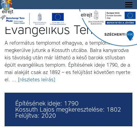
Tállya Község honlapja
elrejt
elrejt
Evangélikus Templom
A református templomot elhagyva, a templomkertet
megkerülve jutunk a Kossuth utcába. Balra kanyarodva
kis távolság után már látható a késő barokk stílusban
épült evangélikus templom. Építésének ideje 1790, de a
mai alakját csak az 1892 – es felújítást követően nyerte
el. ...
[részletes leírás]
Építésének ideje: 1790
Kossuth Lajos megkeresztelése: 1802
Felújítva: 2020